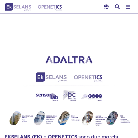
EKSELANS (EK)
e
OPENETICS
sono due marchi