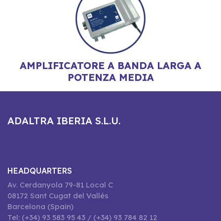
AMPLIFICATORE A BANDA LARGA A
POTENZA MEDIA
ADALTRA IBERIA S.L.U.
HEADQUARTERS
Av. Cerdanyola 79-81 Local C
08172 Sant Cugat del Vallès
Barcelona (Spain)
Tel: (+34) 93 583 95 43 / (+34) 93 784 82 12