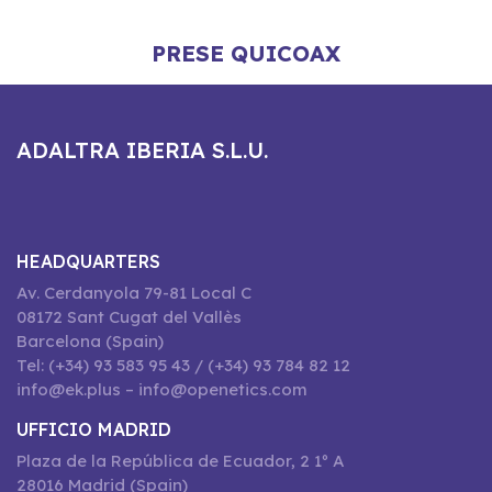
PRESE QUICOAX
ADALTRA IBERIA S.L.U.
HEADQUARTERS
Av. Cerdanyola 79-81 Local C
08172 Sant Cugat del Vallès
Barcelona (Spain)
Tel: (+34) 93 583 95 43 / (+34) 93 784 82 12
info@ek.plus – info@openetics.com
UFFICIO MADRID
Plaza de la República de Ecuador, 2 1º A
28016 Madrid (Spain)