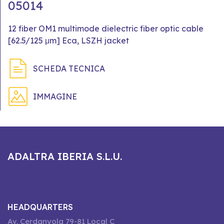
05014
12 fiber OM1 multimode dielectric fiber optic cable
[62.5/125 μm] Eca, LSZH jacket
SCHEDA TECNICA
IMMAGINE
ADALTRA IBERIA S.L.U.
HEADQUARTERS
Av. Cerdanyola 79-81 Local C