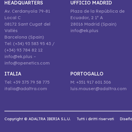
HEADQUARTERS
UFFICIO MADRID
Av. Cerdanyola 79-81
Plaza de la República de
Local C
Ecuador, 2 1º A
08172 Sant Cugat del
28016 Madrid (Spain)
Vallès
info@ek.plus
Barcelona (Spain)
Tel: (+34) 93 583 95 43 /
(+34) 93 784 82 12
info@ek.plus –
info@openetics.com
ITALIA
PORTOGALLO
Tel: +39 375 79 58 775
M: +351 917 601 306
italia@adaltra.com
luis.mauser@adaltra.com
Copyright © ADALTRA IBERIA S.L.U.
Tutti i diritti riservati
Diseña