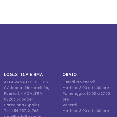
LOGISTICA E RMA
ORAIO
ALGEVASA LOGISTICS
Lunedí a Venerdí
C/ Joanot Martorell 96,
Mattina: 8:00 a 14:00 ore
Puerta 1 – ADALTRA
Pomeriggio: 15:00 a 17:30
08203 Sabadell
ore
Barcelona (Spain)
Venerdí
Tel: +34 937121765
Mattina: 8:00 a 14:00 ore
rma@adaltra.com