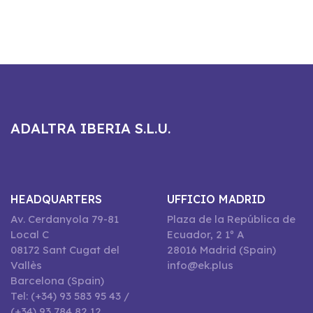
ADALTRA IBERIA S.L.U.
HEADQUARTERS
UFFICIO MADRID
Av. Cerdanyola 79-81
Plaza de la República de
Local C
Ecuador, 2 1º A
08172 Sant Cugat del
28016 Madrid (Spain)
Vallès
info@ek.plus
Barcelona (Spain)
Tel: (+34) 93 583 95 43 /
(+34) 93 784 82 12