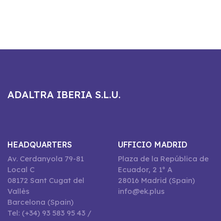
ADALTRA IBERIA S.L.U.
HEADQUARTERS
UFFICIO MADRID
Av. Cerdanyola 79-81
Plaza de la República de
Local C
Ecuador, 2 1º A
08172 Sant Cugat del
28016 Madrid (Spain)
Vallès
info@ek.plus
Barcelona (Spain)
Tel: (+34) 93 583 95 43 /