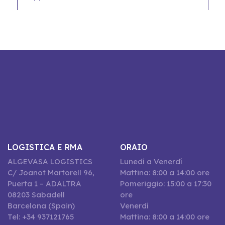
LOGISTICA E RMA
ORAIO
ALGEVASA LOGISTICS
Lunedí a Venerdí
C/ Joanot Martorell 96,
Mattina: 8:00 a 14:00 ore
Puerta 1 – ADALTRA
Pomeriggio: 15:00 a 17:30
08203 Sabadell
ore
Barcelona (Spain)
Venerdí
Tel: +34 937121765
Mattina: 8:00 a 14:00 ore