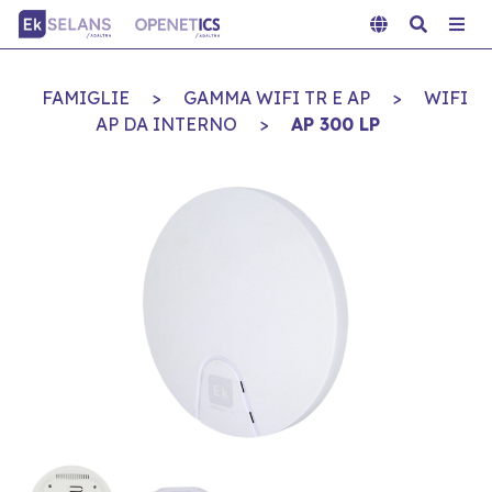
FAMIGLIE
>
GAMMA WIFI TR E AP
>
WIFI
AP DA INTERNO
>
AP 300 LP