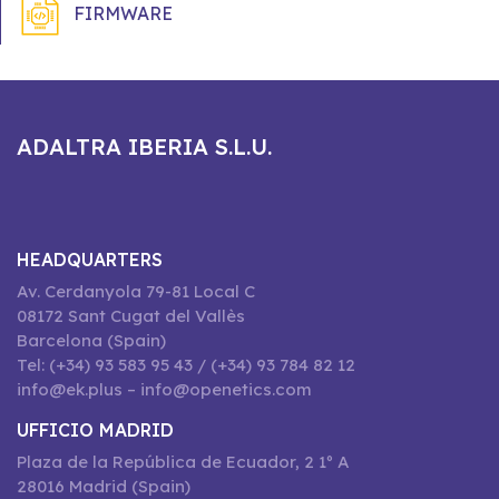
FIRMWARE
ADALTRA IBERIA S.L.U.
HEADQUARTERS
Av. Cerdanyola 79-81 Local C
08172 Sant Cugat del Vallès
Barcelona (Spain)
Tel: (+34) 93 583 95 43 / (+34) 93 784 82 12
info@ek.plus – info@openetics.com
UFFICIO MADRID
Plaza de la República de Ecuador, 2 1º A
28016 Madrid (Spain)