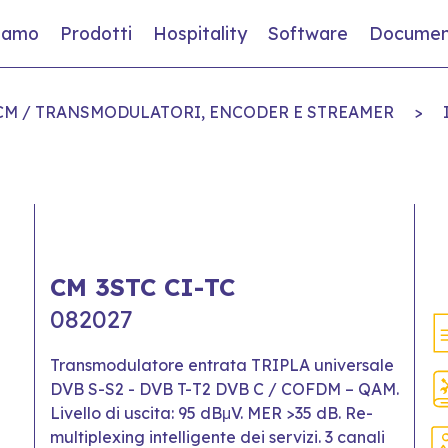
siamo
Prodotti
Hospitality
Software
Documen
 CM / TRANSMODULATORI, ENCODER E STREAMER
>
CM 3STC CI-TC
082027
Transmodulatore entrata TRIPLA universale
DVB S-S2 - DVB T-T2 DVB C / COFDM – QAM.
Livello di uscita: 95 dBμV. MER >35 dB. Re-
multiplexing intelligente dei servizi. 3 canali