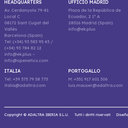
HEADQUARTERS
UFFICIO MADRID
Av. Cerdanyola 79-81
Plaza de la República de
Local C
Ecuador, 2 1º A
08172 Sant Cugat del
28016 Madrid (Spain)
Vallès
info@ek.plus
Barcelona (Spain)
Tel: (+34) 93 583 95 43 /
(+34) 93 784 82 12
info@ek.plus –
info@openetics.com
ITALIA
PORTOGALLO
Tel: +39 375 79 58 775
M: +351 917 601 306
italia@adaltra.com
luis.mauser@adaltra.com
Copyright © ADALTRA IBERIA S.L.U.
Tutti i diritti riservati
Diseña