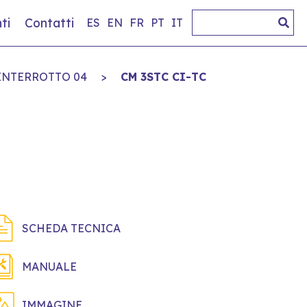
ti
Contatti
ES
EN
FR
PT
IT
INTERROTTO 04
>
CM 3STC CI-TC
SCHEDA TECNICA
MANUALE
IMMAGINE