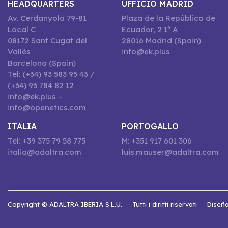
HEADQUARTERS
UFFICIO MADRID
Av. Cerdanyola 79-81
Plaza de la República de
Local C
Ecuador, 2 1º A
08172 Sant Cugat del
28016 Madrid (Spain)
Vallès
info@ek.plus
Barcelona (Spain)
Tel: (+34) 93 583 95 43 /
(+34) 93 784 82 12
info@ek.plus –
info@openetics.com
ITALIA
PORTOGALLO
Tel: +39 375 79 58 775
M: +351 917 601 306
italia@adaltra.com
luis.mauser@adaltra.com
Copyright © ADALTRA IBERIA S.L.U.
Tutti i diritti riservati
Diseña