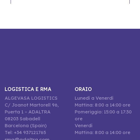
LOGISTICA E RMA
ORAIO
ALGEVASA LOGISTICS
Lunedí a Venerdí
C/ Joanot Martorell 96,
Mattina: 8:00 a 14:00 ore
Puerta 1 – ADALTRA
Pomeriggio: 15:00 a 17:30
08203 Sabadell
ore
Barcelona (Spain)
Venerdí
Tel: +34 937121765
Mattina: 8:00 a 14:00 ore
rma@adaltra.com