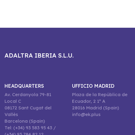
ADALTRA IBERIA S.L.U.
HEADQUARTERS
UFFICIO MADRID
Av. Cerdanyola 79-81
Plaza de la República de
Local C
Ecuador, 2 1º A
08172 Sant Cugat del
28016 Madrid (Spain)
Vallès
info@ek.plus
Barcelona (Spain)
Tel: (+34) 93 583 95 43 /
(+34) 93 784 82 12