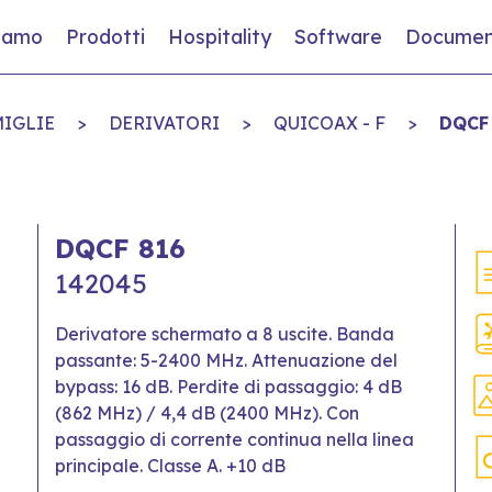
siamo
Prodotti
Hospitality
Software
Documen
IGLIE
>
DERIVATORI
>
QUICOAX - F
>
DQCF
DQCF 816
142045
Derivatore schermato a 8 uscite. Banda
passante: 5-2400 MHz. Attenuazione del
bypass: 16 dB. Perdite di passaggio: 4 dB
(862 MHz) / 4,4 dB (2400 MHz). Con
passaggio di corrente continua nella linea
principale. Classe A. +10 dB