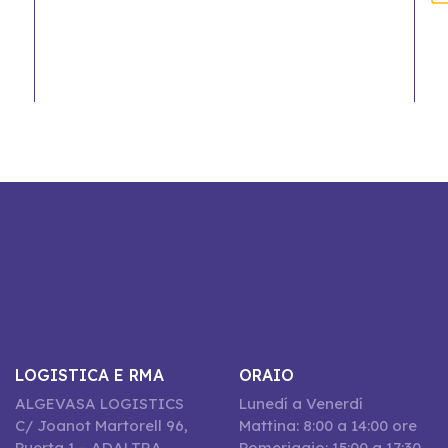
LOGISTICA E RMA
ORAIO
ALGEVASA LOGISTICS
Lunedí a Venerdí
C/ Joanot Martorell 96,
Mattina: 8:00 a 14:00 ore
Puerta 1 – ADALTRA
Pomeriggio: 15:00 a 17:30