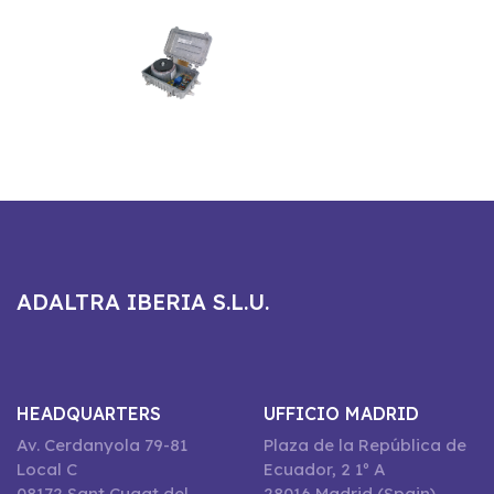
ADALTRA IBERIA S.L.U.
HEADQUARTERS
UFFICIO MADRID
Av. Cerdanyola 79-81
Plaza de la República de
Local C
Ecuador, 2 1º A
08172 Sant Cugat del
28016 Madrid (Spain)