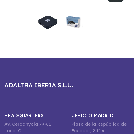
ADALTRA IBERIA S.L.U.
HEADQUARTERS
UFFICIO MADRID
Av. Cerdanyola 79-81
Plaza de la República de
Local C
Ecuador, 2 1º A