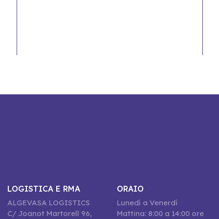
LOGISTICA E RMA
ORAIO
ALGEVASA LOGISTICS
Lunedí a Venerdí
C/ Joanot Martorell 96,
Mattina: 8:00 a 14:00 ore