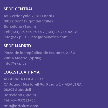
SEDE CENTRAL
Av. Cerdanyola 79-81 Local C
08172 Sant Cugat del Vallès
Barcelona (Spain)
Tel: (+34) 93 583 95 43 / (+34) 93 784 82 12
info@ek.plus – info@openetics.com
SEDE MADRID
Plaza de la República de Ecuador, 2 1º A
28016 Madrid (Spain)
info@ek.plus
LOGÍSTICA Y RMA
ALGEVASA LOGISTICS
C/ Joanot Martorell 96, Puerta 1 – ADALTRA
08203 Sabadell
Barcelona (Spain)
Tel: +34 937121765
rma@adaltra.com