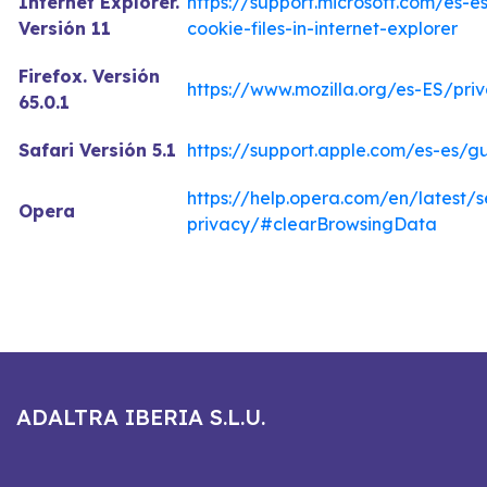
Internet Explorer.
https://support.microsoft.com/es-
Versión 11
cookie-files-in-internet-explorer
Firefox. Versión
https://www.mozilla.org/es-ES/pri
65.0.1
Safari Versión 5.1
https://support.apple.com/es-es/g
https://help.opera.com/en/latest/s
Opera
privacy/#clearBrowsingData
ADALTRA IBERIA S.L.U.