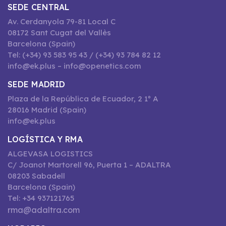
SEDE CENTRAL
Av. Cerdanyola 79-81 Local C
08172 Sant Cugat del Vallès
Barcelona (Spain)
Tel: (+34) 93 583 95 43 / (+34) 93 784 82 12
info@ek.plus – info@openetics.com
SEDE MADRID
Plaza de la República de Ecuador, 2 1º A
28016 Madrid (Spain)
info@ek.plus
LOGÍSTICA Y RMA
ALGEVASA LOGISTICS
C/ Joanot Martorell 96, Puerta 1 – ADALTRA
08203 Sabadell
Barcelona (Spain)
Tel: +34 937121765
rma@adaltra.com