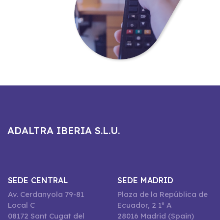
ADALTRA IBERIA S.L.U.
SEDE CENTRAL
SEDE MADRID
Av. Cerdanyola 79-81
Plaza de la República de
Local C
Ecuador, 2 1º A
08172 Sant Cugat del
28016 Madrid (Spain)