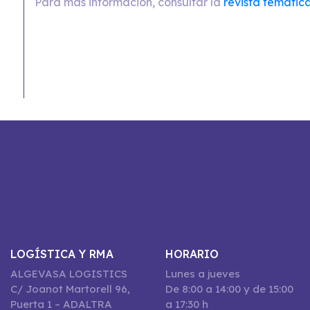
Para más información, consultar la
revista temátic
LOGÍSTICA Y RMA
HORARIO
ALGEVASA LOGISTICS
Lunes a jueves
C/ Joanot Martorell 96,
De 8:00 a 14:00 y de 15:00
Puerta 1 – ADALTRA
a 17:30 h