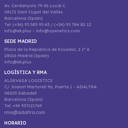
Av. Cerdanyola 79-81 Local C
08172 Sant Cugat del Vallès
Barcelona (Spain)
Tel: (+34) 93 583 95 43 / (+34) 93 784 82 12
info@ek.plus – info@openetics.com
SEDE MADRID
Plaza de la República de Ecuador, 2 1º A
28016 Madrid (Spain)
info@ek.plus
LOGÍSTICA Y RMA
ALGEVASA LOGISTICS
C/ Joanot Martorell 96, Puerta 1 – ADALTRA
08203 Sabadell
Barcelona (Spain)
Tel: +34 937121765
rma@adaltra.com
HORARIO