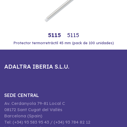
5115
5115
Protector termorretráctil 45 mm (pack de 100 unidades)
ADALTRA IBERIA S.L.U.
SEDE CENTRAL
Av. Cerdanyola 79-81 Local C
08172 Sant Cugat del Vallès
Barcelona (Spain)
Tel: (+34) 93 583 95 43 / (+34) 93 784 82 12