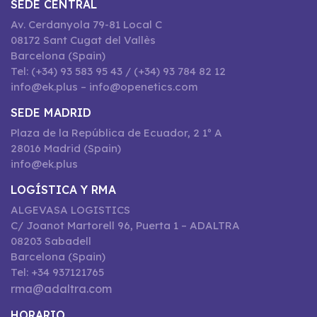
SEDE CENTRAL
Av. Cerdanyola 79-81 Local C
08172 Sant Cugat del Vallès
Barcelona (Spain)
Tel: (+34) 93 583 95 43 / (+34) 93 784 82 12
info@ek.plus – info@openetics.com
SEDE MADRID
Plaza de la República de Ecuador, 2 1º A
28016 Madrid (Spain)
info@ek.plus
LOGÍSTICA Y RMA
ALGEVASA LOGISTICS
C/ Joanot Martorell 96, Puerta 1 – ADALTRA
08203 Sabadell
Barcelona (Spain)
Tel: +34 937121765
rma@adaltra.com
HORARIO