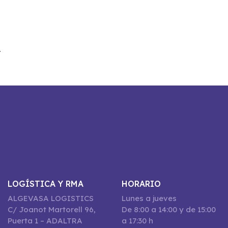
.
LOGÍSTICA Y RMA
HORARIO
ALGEVASA LOGISTICS
Lunes a jueves
C/ Joanot Martorell 96,
De 8:00 a 14:00 y de 15:00
Puerta 1 – ADALTRA
a 17:30 h