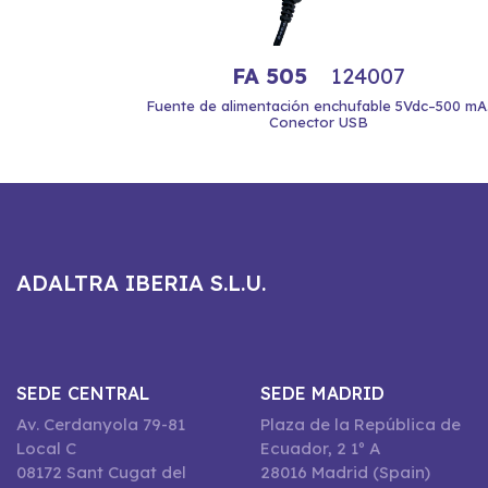
FA 505
124007
Fuente de alimentación enchufable 5Vdc–500 mA
Conector USB
ADALTRA IBERIA S.L.U.
SEDE CENTRAL
SEDE MADRID
Av. Cerdanyola 79-81
Plaza de la República de
Local C
Ecuador, 2 1º A
08172 Sant Cugat del
28016 Madrid (Spain)