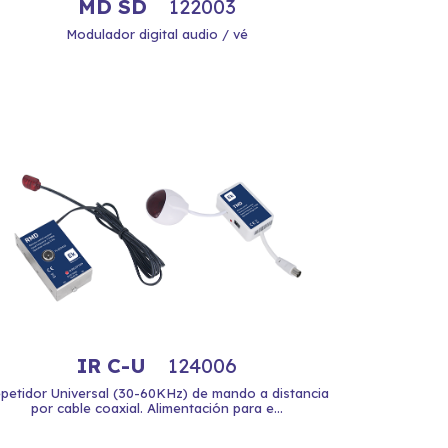
MD SD
122003
Modulador digital audio / vé
IR C-U
124006
petidor Universal (30-60KHz) de mando a distancia
por cable coaxial. Alimentación para e...