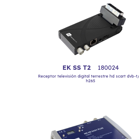
EK SS T2
180024
Receptor televisión digital terrestre hd scart dvb-t
h265