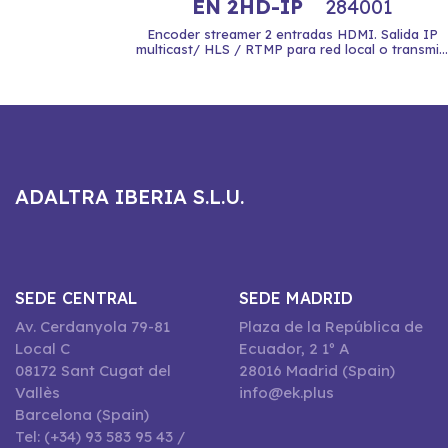
EN 2HD-IP
284001
Encoder streamer 2 entradas HDMI. Salida IP
multicast/ HLS / RTMP para red local o transmi...
ADALTRA IBERIA S.L.U.
SEDE CENTRAL
SEDE MADRID
Av. Cerdanyola 79-81
Plaza de la República de
Local C
Ecuador, 2 1º A
08172 Sant Cugat del
28016 Madrid (Spain)
Vallès
info@ek.plus
Barcelona (Spain)
Tel: (+34) 93 583 95 43 /