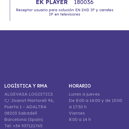
EK PLAYER
180036
Receptor usuario para solución EN 2HD IP y canales
IP en televisores
LOGÍSTICA Y RMA
HORARIO
ALGEVASA LOGISTICS
Lunes a jueves
C/ Joanot Martorell 96,
De 8:00 a 14:00 y de 15:00
Puerta 1 – ADALTRA
a 17:30 h
08203 Sabadell
Viernes
Barcelona (Spain)
8:00 a 14 h
Tel: +34 937121765