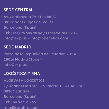
SEDE CENTRAL
Av. Cerdanyola 79-81 Local C
08172 Sant Cugat del Vallès
Barcelona (Spain)
Tel: (+34) 93 583 95 43 / (+34) 93 784 82 12
info@ek.plus – info@openetics.com
SEDE MADRID
Plaza de la República de Ecuador, 2 1º A
28016 Madrid (Spain)
info@ek.plus
LOGÍSTICA Y RMA
ALGEVASA LOGISTICS
C/ Joanot Martorell 96, Puerta 1 – ADALTRA
08203 Sabadell
Barcelona (Spain)
Tel: +34 937121765
rma@adaltra.com