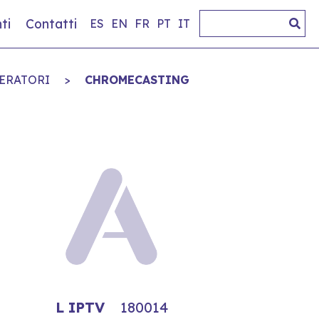
ti
Contatti
ES
EN
FR
PT
IT
PERATORI
>
CHROMECASTING
L IPTV
180014