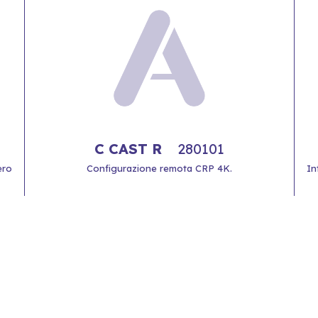
C CAST R
280101
ero
Configurazione remota CRP 4K.
In