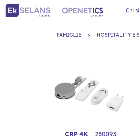
Chi 
FAMIGLIE
>
HOSPITALITY E 
CRP 4K
280093