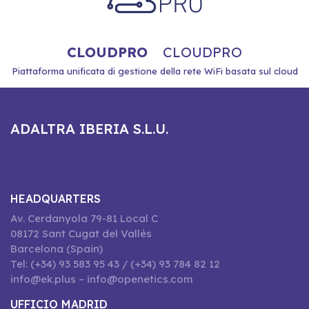
CLOUDPRO
CLOUDPRO
Piattaforma unificata di gestione della rete WiFi basata sul cloud
ADALTRA IBERIA S.L.U.
HEADQUARTERS
Av. Cerdanyola 79-81 Local C
08172 Sant Cugat del Vallès
Barcelona (Spain)
Tel: (+34) 93 583 95 43 / (+34) 93 784 82 12
info@ek.plus – info@openetics.com
UFFICIO MADRID