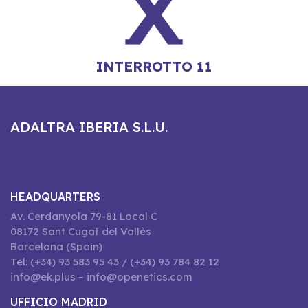
INTERROTTO 11
ADALTRA IBERIA S.L.U.
HEADQUARTERS
Av. Cerdanyola 79-81 Local C
08172 Sant Cugat del Vallès
Barcelona (Spain)
Tel: (+34) 93 583 95 43 / (+34) 93 784 82 12
info@ek.plus – info@openetics.com
UFFICIO MADRID