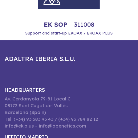
EK SOP
311008
Support and start-up EKOAX / EKOAX PLUS
ADALTRA IBERIA S.L.U.
HEADQUARTERS
Av. Cerdanyola 79-81 Local C
08172 Sant Cugat del Vallès
Barcelona (Spain)
Tel: (+34) 93 583 95 43 / (+34) 93 784 82 12
info@ek.plus – info@openetics.com
UFFICIO MADRID