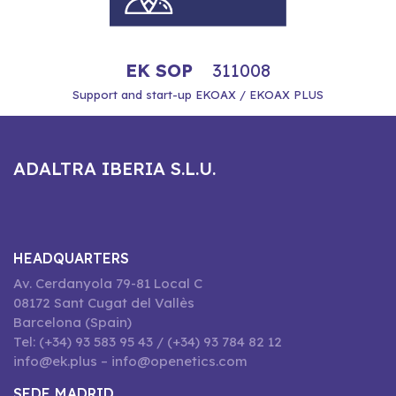
EK SOP
311008
Support and start-up EKOAX / EKOAX PLUS
ADALTRA IBERIA S.L.U.
HEADQUARTERS
Av. Cerdanyola 79-81 Local C
08172 Sant Cugat del Vallès
Barcelona (Spain)
Tel: (+34) 93 583 95 43 / (+34) 93 784 82 12
info@ek.plus – info@openetics.com
SEDE MADRID