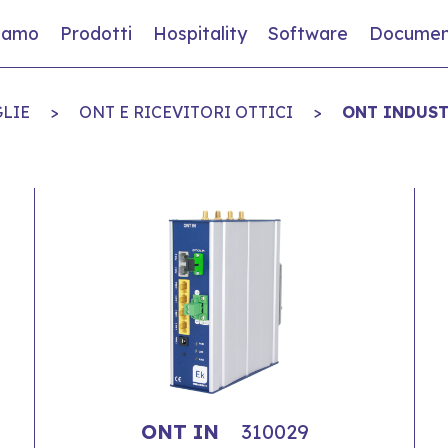
siamo
Prodotti
Hospitality
Software
Documen
LIE
>
ONT E RICEVITORI OTTICI
>
ONT INDUST
ONT IN
310029