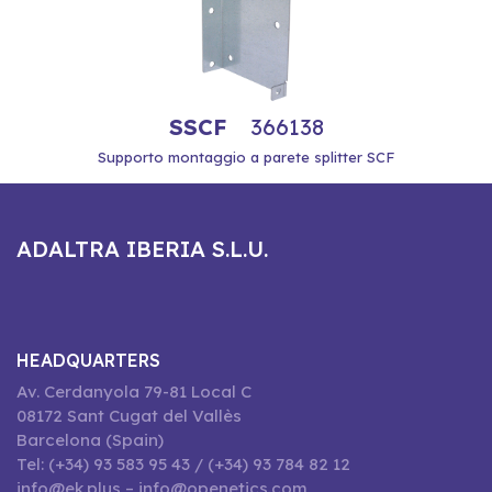
SSCF
366138
Supporto montaggio a parete splitter SCF
ADALTRA IBERIA S.L.U.
HEADQUARTERS
Av. Cerdanyola 79-81 Local C
08172 Sant Cugat del Vallès
Barcelona (Spain)
Tel: (+34) 93 583 95 43 / (+34) 93 784 82 12
info@ek.plus – info@openetics.com