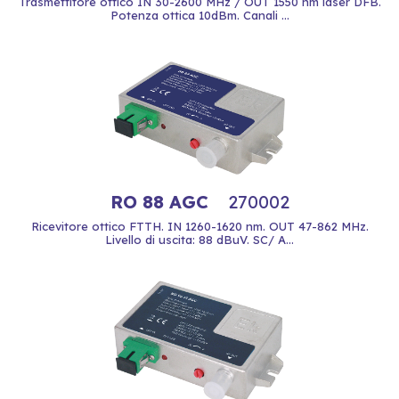
Trasmettitore ottico IN 30-2600 MHz / OUT 1550 nm laser DFB.
Potenza ottica 10dBm. Canali ...
RO 88 AGC
270002
Ricevitore ottico FTTH. IN 1260-1620 nm. OUT 47-862 MHz.
Livello di uscita: 88 dBuV. SC/ A...