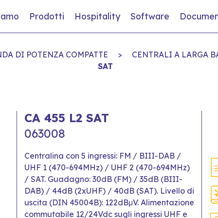
siamo
Prodotti
Hospitality
Software
Documen
NDA DI POTENZA COMPATTE
>
CENTRALI A LARGA B
SAT
CA 455 L2 SAT
063008
Centralina con 5 ingressi: FM / BIII-DAB /
UHF 1 (470-694MHz) / UHF 2 (470-694MHz)
/ SAT. Guadagno: 30dB (FM) / 35dB (BIII-
DAB) / 44dB (2xUHF) / 40dB (SAT). Livello di
uscita (DIN 45004B): 122dBμV. Alimentazione
commutabile 12/24Vdc sugli ingressi UHF e