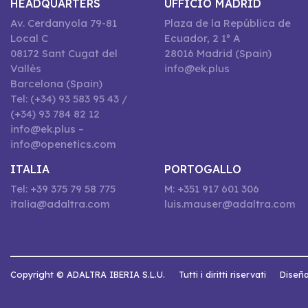
HEADQUARTERS
UFFICIO MADRID
Av. Cerdanyola 79-81
Plaza de la República de
Local C
Ecuador, 2 1º A
08172 Sant Cugat del
28016 Madrid (Spain)
Vallès
info@ek.plus
Barcelona (Spain)
Tel: (+34) 93 583 95 43 /
(+34) 93 784 82 12
info@ek.plus –
info@openetics.com
ITALIA
PORTOGALLO
Tel: +39 375 79 58 775
M: +351 917 601 306
italia@adaltra.com
luis.mauser@adaltra.com
Copyright © ADALTRA IBERIA S.L.U.
Tutti i diritti riservati
Diseña