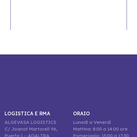
LOGISTICA E RMA
ORAIO
ALGEVASA LOGISTICS
Lunedí a Venerdí
C/ Joanot Martorell 96,
Mattina: 8:00 a 14:00 ore
Puerta 1 – ADALTRA
Pomeriggio: 15:00 a 17:30