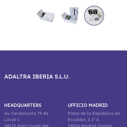
ADALTRA IBERIA S.L.U.
HEADQUARTERS
UFFICIO MADRID
Av. Cerdanyola 79-81
Plaza de la República de
Local C
Ecuador, 2 1º A
08172 Sant Cugat del
28016 Madrid (Spain)