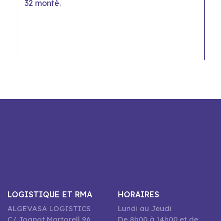
32 monté.
LOGISTIQUE ET RMA
HORAIRES
ALGEVASA LOGISTICS
Lundi au Jeudi
C/ Joanot Martorell 96,
De 8h00 à 14h00 et de