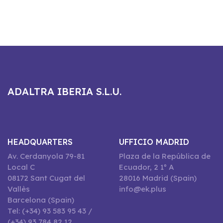
ADALTRA IBERIA S.L.U.
HEADQUARTERS
UFFICIO MADRID
Av. Cerdanyola 79-81
Plaza de la República de
Local C
Ecuador, 2 1º A
08172 Sant Cugat del
28016 Madrid (Spain)
Vallès
info@ek.plus
Barcelona (Spain)
Tel: (+34) 93 583 95 43 /
(+34) 93 784 82 12