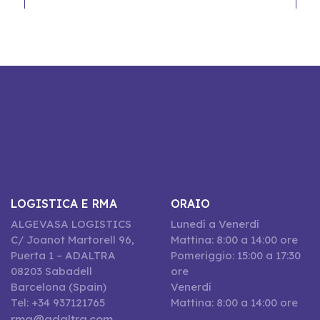
LOGISTICA E RMA
ORAIO
ALGEVASA LOGISTICS
Lunedí a Venerdí
C/ Joanot Martorell 96,
Mattina: 8:00 a 14:00 ore
Puerta 1 – ADALTRA
Pomeriggio: 15:00 a 17:30
08203 Sabadell
ore
Barcelona (Spain)
Venerdí
Tel: +34 937121765
Mattina: 8:00 a 14:00 ore
rma@adaltra.com