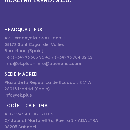
ADALTRA IBERIA S.L.U.
HEADQUARTERS
Av. Cerdanyola 79-81 Local C
08172 Sant Cugat del Vallès
Barcelona (Spain)
Tel: (+34) 93 583 95 43 / (+34) 93 784 82 12
info@ek.plus – info@openetics.com
SEDE MADRID
Plaza de la República de Ecuador, 2 1º A
28016 Madrid (Spain)
info@ek.plus
LOGÍSTICA E RMA
ALGEVASA LOGISTICS
C/ Joanot Martorell 96, Puerta 1 – ADALTRA
08203 Sabadell