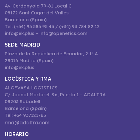
Av. Cerdanyola 79-81 Local C
08172 Sant Cugat del Vallès
Barcelona (Spain)
Tel: (+34) 93 583 95 43 / (+34) 93 784 82 12
info@ek.plus – info@openetics.com
SEDE MADRID
Plaza de la República de Ecuador, 2 1º A
28016 Madrid (Spain)
info@ek.plus
LOGÍSTICA Y RMA
ALGEVASA LOGISTICS
C/ Joanot Martorell 96, Puerta 1 – ADALTRA
08203 Sabadell
Barcelona (Spain)
Tel: +34 937121765
rma@adaltra.com
HORARIO