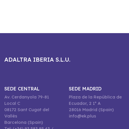
ADALTRA IBERIA S.L.U.
SEDE CENTRAL
SEDE MADRID
Av. Cerdanyola 79-81
Plaza de la República de
Local C
Ecuador, 2 1º A
08172 Sant Cugat del
28016 Madrid (Spain)
Vallès
info@ek.plus
Barcelona (Spain)
Tel: (+34) 93 583 95 43 /