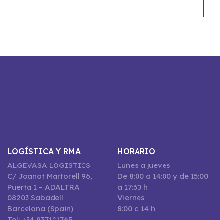
LOGÍSTICA Y RMA
HORARIO
ALGEVASA LOGISTICS
Lunes a jueves
C/ Joanot Martorell 96,
De 8:00 a 14:00 y de 15:00
Puerta 1 – ADALTRA
a 17:30 h
08203 Sabadell
Viernes
Barcelona (Spain)
8:00 a 14 h
Tel: +34 937121765