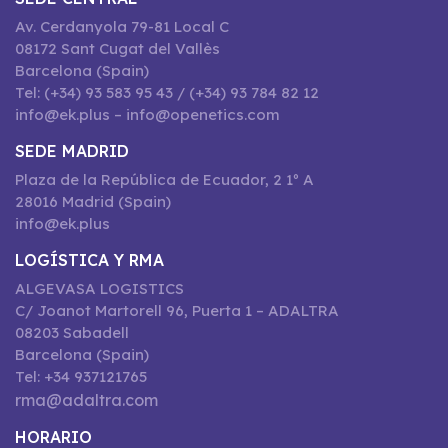
Av. Cerdanyola 79-81 Local C
08172 Sant Cugat del Vallès
Barcelona (Spain)
Tel: (+34) 93 583 95 43 / (+34) 93 784 82 12
info@ek.plus – info@openetics.com
SEDE MADRID
Plaza de la República de Ecuador, 2 1º A
28016 Madrid (Spain)
info@ek.plus
LOGÍSTICA Y RMA
ALGEVASA LOGISTICS
C/ Joanot Martorell 96, Puerta 1 – ADALTRA
08203 Sabadell
Barcelona (Spain)
Tel: +34 937121765
rma@adaltra.com
HORARIO