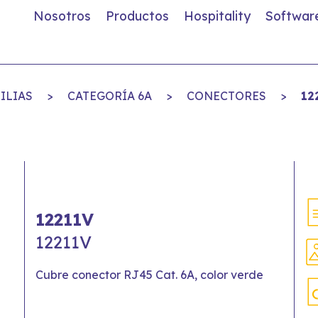
Nosotros
Productos
Hospitality
Softwar
ILIAS
>
CATEGORÍA 6A
>
CONECTORES
>
12
12211V
12211V
Cubre conector RJ45 Cat. 6A, color verde