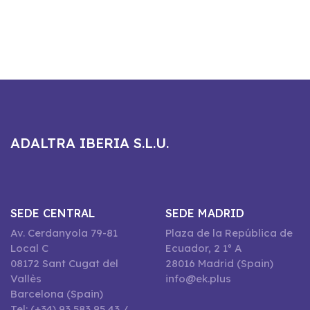
ADALTRA IBERIA S.L.U.
SEDE CENTRAL
SEDE MADRID
Av. Cerdanyola 79-81
Plaza de la República de
Local C
Ecuador, 2 1º A
08172 Sant Cugat del
28016 Madrid (Spain)
Vallès
info@ek.plus
Barcelona (Spain)
Tel: (+34) 93 583 95 43 /