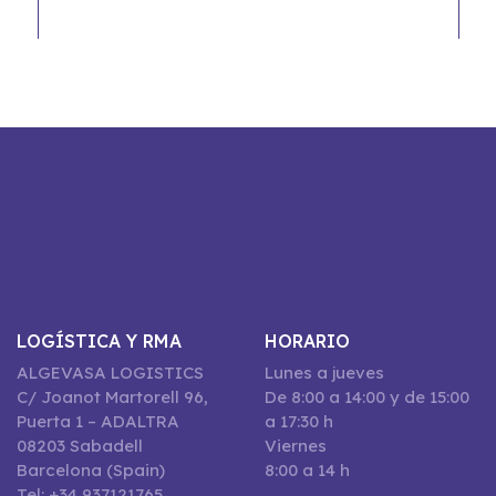
LOGÍSTICA Y RMA
HORARIO
ALGEVASA LOGISTICS
Lunes a jueves
C/ Joanot Martorell 96,
De 8:00 a 14:00 y de 15:00
Puerta 1 – ADALTRA
a 17:30 h
08203 Sabadell
Viernes
Barcelona (Spain)
8:00 a 14 h
Tel: +34 937121765