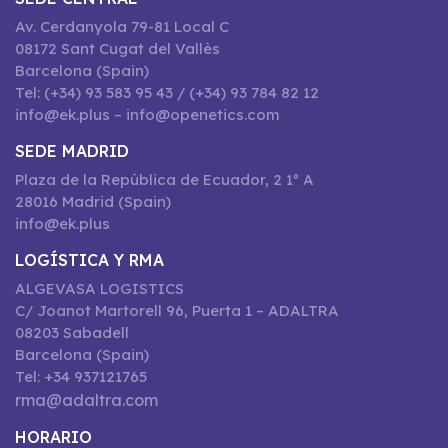
Av. Cerdanyola 79-81 Local C
08172 Sant Cugat del Vallès
Barcelona (Spain)
Tel: (+34) 93 583 95 43 / (+34) 93 784 82 12
info@ek.plus – info@openetics.com
SEDE MADRID
Plaza de la República de Ecuador, 2 1º A
28016 Madrid (Spain)
info@ek.plus
LOGÍSTICA Y RMA
ALGEVASA LOGISTICS
C/ Joanot Martorell 96, Puerta 1 – ADALTRA
08203 Sabadell
Barcelona (Spain)
Tel: +34 937121765
rma@adaltra.com
HORARIO