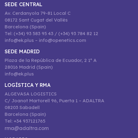
SEDE CENTRAL
Av. Cerdanyola 79-81 Local C
08172 Sant Cugat del Vallès
Barcelona (Spain)
Tel: (+34) 93 583 95 43 / (+34) 93 784 82 12
info@ek.plus – info@openetics.com
SEDE MADRID
Plaza de la República de Ecuador, 2 1º A
28016 Madrid (Spain)
info@ek.plus
LOGÍSTICA Y RMA
ALGEVASA LOGISTICS
C/ Joanot Martorell 96, Puerta 1 – ADALTRA
08203 Sabadell
Barcelona (Spain)
Tel: +34 937121765
rma@adaltra.com