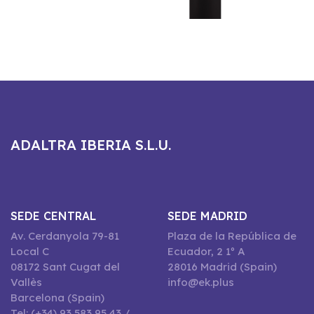
ADALTRA IBERIA S.L.U.
SEDE CENTRAL
SEDE MADRID
Av. Cerdanyola 79-81
Plaza de la República de
Local C
Ecuador, 2 1º A
08172 Sant Cugat del
28016 Madrid (Spain)
Vallès
info@ek.plus
Barcelona (Spain)
Tel: (+34) 93 583 95 43 /