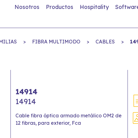
Nosotros
Productos
Hospitality
Softwar
MILIAS
>
FIBRA MULTIMODO
>
CABLES
>
14
14914
14914
Cable fibra óptica armado metálico OM2 de
12 fibras, para exterior, Fca