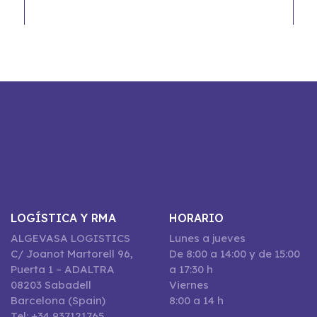
LOGÍSTICA Y RMA
HORARIO
ALGEVASA LOGISTICS
Lunes a jueves
C/ Joanot Martorell 96,
De 8:00 a 14:00 y de 15:00
Puerta 1 – ADALTRA
a 17:30 h
08203 Sabadell
Viernes
Barcelona (Spain)
8:00 a 14 h
Tel: +34 937121765