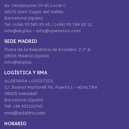
Av. Cerdanyola 79-81 Local C
08172 Sant Cugat del Vallès
Barcelona (Spain)
Tel: (+34) 93 583 95 43 / (+34) 93 784 82 12
info@ek.plus – info@openetics.com
SEDE MADRID
Plaza de la República de Ecuador, 2 1º A
28016 Madrid (Spain)
info@ek.plus
LOGÍSTICA Y RMA
ALGEVASA LOGISTICS
C/ Joanot Martorell 96, Puerta 1 – ADALTRA
08203 Sabadell
Barcelona (Spain)
Tel: +34 937121765
rma@adaltra.com
HORARIO