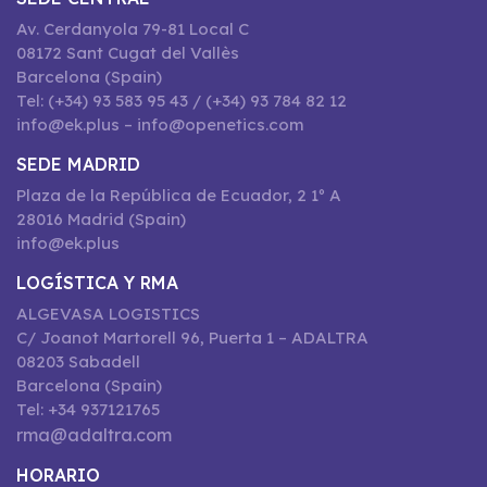
Av. Cerdanyola 79-81 Local C
08172 Sant Cugat del Vallès
Barcelona (Spain)
Tel: (+34) 93 583 95 43 / (+34) 93 784 82 12
info@ek.plus – info@openetics.com
SEDE MADRID
Plaza de la República de Ecuador, 2 1º A
28016 Madrid (Spain)
info@ek.plus
LOGÍSTICA Y RMA
ALGEVASA LOGISTICS
C/ Joanot Martorell 96, Puerta 1 – ADALTRA
08203 Sabadell
Barcelona (Spain)
Tel: +34 937121765
rma@adaltra.com
HORARIO