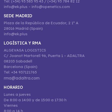
Tel: (+34) 93 583 95 43 / (+34) 93 784 82 12
info@ek.plus – info@openetics.com
SEDE MADRID
Plaza de la República de Ecuador, 2 1º A
28016 Madrid (Spain)
info@ek.plus
LOGÍSTICA Y RMA
ALGEVASA LOGISTICS
C/ Joanot Martorell 96, Puerta 1 – ADALTRA
08203 Sabadell
Barcelona (Spain)
Tel: +34 937121765
rma@adaltra.com
HORARIO
Lunes a jueves
De 8:00 a 14:00 y de 15:00 a 17:30 h
Viernes
8:00 a 14 h