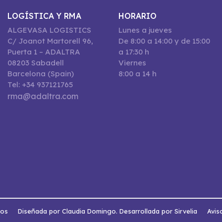
LOGÍSTICA Y RMA
HORARIO
ALGEVASA LOGISTICS
Lunes a jueves
C/ Joanot Martorell 96,
De 8:00 a 14:00 y de 15:00
Puerta 1 – ADALTRA
a 17:30 h
08203 Sabadell
Viernes
Barcelona (Spain)
8:00 a 14 h
Tel: +34 937121765
rma@adaltra.com
dos
Diseñada por Claudia Domingo. Desarrollada por Sirvelia
Avis