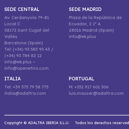
SEDE CENTRAL
SEDE MADRID
Av. Cerdanyola 79-81
Plaza de la República de
Local C
Ecuador, 2 1º A
08172 Sant Cugat del
28016 Madrid (Spain)
Vallès
info@ek.plus
Barcelona (Spain)
Tel: (+34) 93 583 95 43 /
(+34) 93 784 82 12
info@ek.plus –
info@openetics.com
ITALIA
PORTUGAL
Tel: +39 375 79 58 775
M: +351 917 601 306
italia@adaltra.com
luis.mauser@adaltra.com
Copyright © ADALTRA IBERIA S.L.U.
Todos los derechos reserva