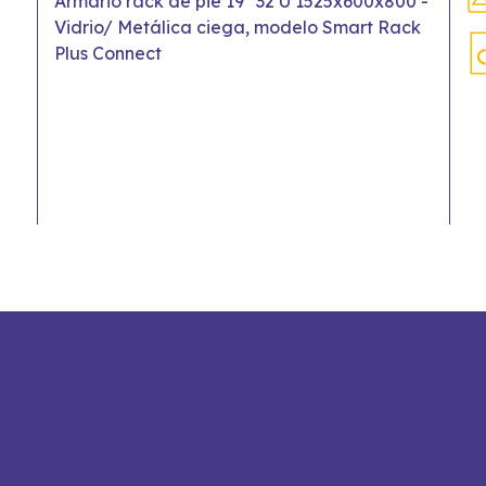
Armario rack de pie 19" 32 U 1525x600x800 -
Vidrio/ Metálica ciega, modelo Smart Rack
Plus Connect