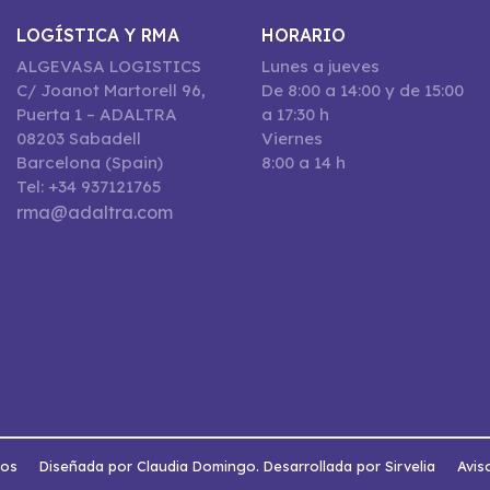
LOGÍSTICA Y RMA
HORARIO
ALGEVASA LOGISTICS
Lunes a jueves
C/ Joanot Martorell 96,
De 8:00 a 14:00 y de 15:00
Puerta 1 – ADALTRA
a 17:30 h
08203 Sabadell
Viernes
Barcelona (Spain)
8:00 a 14 h
Tel: +34 937121765
rma@adaltra.com
dos
Diseñada por Claudia Domingo. Desarrollada por Sirvelia
Avis