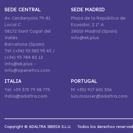
SEDE CENTRAL
SEDE MADRID
Av. Cerdanyola 79-81
Plaza de la República de
Local C
Ecuador, 2 1º A
08172 Sant Cugat del
28016 Madrid (Spain)
Vallès
info@ek.plus
Barcelona (Spain)
Tel: (+34) 93 583 95 43 /
(+34) 93 784 82 12
info@ek.plus –
info@openetics.com
ITALIA
PORTUGAL
Tel: +39 375 79 58 775
M: +351 917 601 306
italia@adaltra.com
luis.mauser@adaltra.com
Copyright © ADALTRA IBERIA S.L.U.
Todos los derechos reserva