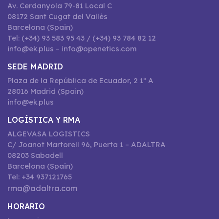
Av. Cerdanyola 79-81 Local C
08172 Sant Cugat del Vallès
Barcelona (Spain)
Tel: (+34) 93 583 95 43 / (+34) 93 784 82 12
info@ek.plus – info@openetics.com
SEDE MADRID
Plaza de la República de Ecuador, 2 1º A
28016 Madrid (Spain)
info@ek.plus
LOGÍSTICA Y RMA
ALGEVASA LOGISTICS
C/ Joanot Martorell 96, Puerta 1 – ADALTRA
08203 Sabadell
Barcelona (Spain)
Tel: +34 937121765
rma@adaltra.com
HORARIO