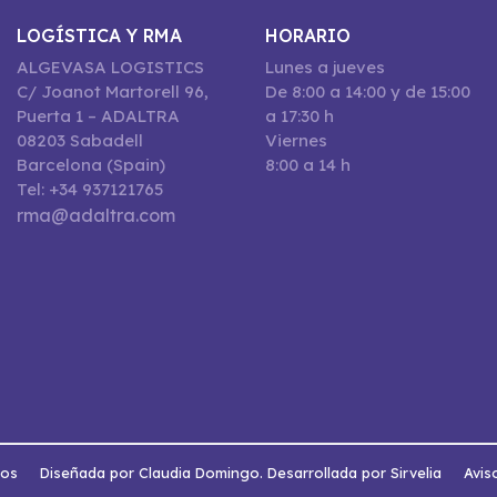
LOGÍSTICA Y RMA
HORARIO
ALGEVASA LOGISTICS
Lunes a jueves
C/ Joanot Martorell 96,
De 8:00 a 14:00 y de 15:00
Puerta 1 – ADALTRA
a 17:30 h
08203 Sabadell
Viernes
Barcelona (Spain)
8:00 a 14 h
Tel: +34 937121765
rma@adaltra.com
dos
Diseñada por Claudia Domingo. Desarrollada por Sirvelia
Avis