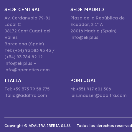
SEDE CENTRAL
SEDE MADRID
Av. Cerdanyola 79-81
Plaza de la República de
Local C
Ecuador, 2 1º A
08172 Sant Cugat del
28016 Madrid (Spain)
Vallès
info@ek.plus
Barcelona (Spain)
Tel: (+34) 93 583 95 43 /
(+34) 93 784 82 12
info@ek.plus –
info@openetics.com
ITALIA
PORTUGAL
Tel: +39 375 79 58 775
M: +351 917 601 306
italia@adaltra.com
luis.mauser@adaltra.com
Copyright © ADALTRA IBERIA S.L.U.
Todos los derechos reserva