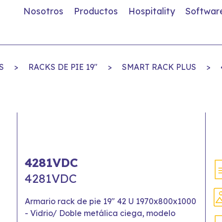
Nosotros
Productos
Hospitality
Softwar
S
>
RACKS DE PIE 19"
>
SMART RACK PLUS
>
4281VDC
4281VDC
Armario rack de pie 19" 42 U 1970x800x1000
- Vidrio/ Doble metálica ciega, modelo