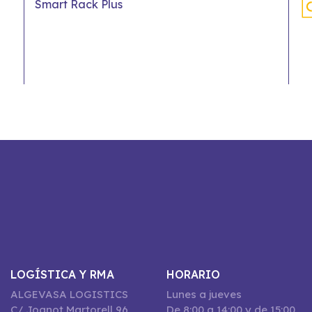
Smart Rack Plus
LOGÍSTICA Y RMA
HORARIO
ALGEVASA LOGISTICS
Lunes a jueves
C/ Joanot Martorell 96,
De 8:00 a 14:00 y de 15:00