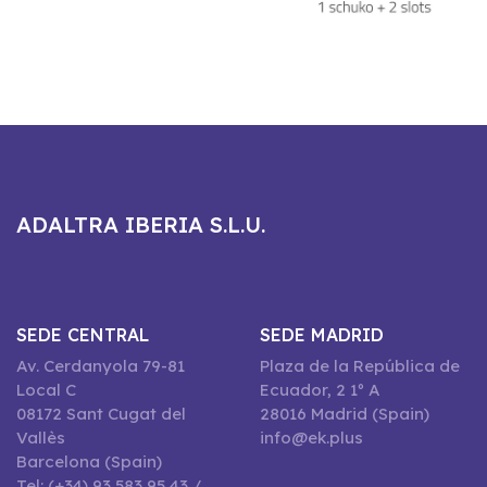
ADALTRA IBERIA S.L.U.
SEDE CENTRAL
SEDE MADRID
Av. Cerdanyola 79-81
Plaza de la República de
Local C
Ecuador, 2 1º A
08172 Sant Cugat del
28016 Madrid (Spain)
Vallès
info@ek.plus
Barcelona (Spain)
Tel: (+34) 93 583 95 43 /