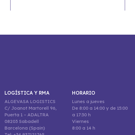
LOGÍSTICA Y RMA
HORARIO
ALGEVASA LOGISTICS
Lunes a jueves
C/ Joanot Martorell 96,
De 8:00 a 14:00 y de 15:00
Puerta 1 – ADALTRA
a 17:30 h
08203 Sabadell
Viernes
Barcelona (Spain)
8:00 a 14 h
Tel: +34 937121765